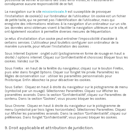
possibilité de vérifier le contenu des sites ainsi visités, et n’assumera en
conséquence aucune responsabilité de ce fait.
La navigation sur le site
missionlocale.fr
est susceptible de provoquer
l’installation de cookie(s) sur l’ordinateur de l’utilisateur. Un cookie est un fichier
de petite taille, qui ne permet pas l’identification de l’utilisateur, mais qui
enregistre des informations relatives à la navigation d’un ordinateur sur un site.
Les données ainsi obtenues visent à faciliter la navigation ultérieure sur le site, et
ont également vocation à permettre diverses mesures de fréquentation.
Le refus d’installation d’un cookie peut entraîner l’impossibilité d’accéder à
certains services. L’utilisateur peut toutefois configurer son ordinateur de la
manière suivante, pour refuser l’installation des cookies :
Sous Internet Explorer : onglet outil (pictogramme en forme de rouage en haut a
droite) / options internet. Cliquez sur Confidentialité et choisissez Bloquer tous les
cookies. Validez sur Ok.
Sous Firefox : en haut de la fenêtre du navigateur, cliquez sur le bouton Firefox,
puis aller dans l'onglet Options. Cliquer sur l'onglet Vie privée. Paramétrez les
Règles de conservation sur : utiliser les paramètres personnalisés pour
l'historique. Enfin décochez-la pour désactiver les cookies.
Sous Safari : Cliquez en haut à droite du navigateur sur le pictogramme de menu
(symbolisé par un rouage). Sélectionnez Paramètres. Cliquez sur Afficher les
paramètres avancés. Dans la section "Confidentialité", cliquez sur Paramètres de
contenu. Dans la section "Cookies", vous pouvez bloquer les cookies.
Sous Chrome : Cliquez en haut à droite du navigateur sur le pictogramme de
menu (symbolisé par trois lignes horizontales). Sélectionnez Paramètres. Cliquez
sur Afficher les paramètres avancés. Dans la section "Confidentialité", cliquez sur
préférences. Dans l'onglet "Confidentialité", vous pouvez bloquer les cookies.
9. Droit applicable et attribution de juridiction.