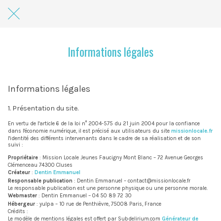
Informations légales
Informations légales
1. Présentation du site.
En vertu de l'article 6 de la loi n° 2004-575 du 21 juin 2004 pour la confiance
dans l'économie numérique, il est précisé aux utilisateurs du site
missionlocale.fr
l'identité des différents intervenants dans le cadre de sa réalisation et de son
suivi :
Propriétaire
: Mission Locale Jeunes Faucigny Mont Blanc – 72 Avenue Georges
Clémenceau 74300 Cluses
Créateur
:
Dentin Emmanuel
Responsable publication
: Dentin Emmanuel – contact@missionlocale.fr
Le responsable publication est une personne physique ou une personne morale.
Webmaster
: Dentin Emmanuel – 04 50 89 72 30
Hébergeur
: yulpa – 10 rue de Penthièvre, 75008 Paris, France
Crédits :
Le modèle de mentions légales est offert par Subdelirium.com
Générateur de