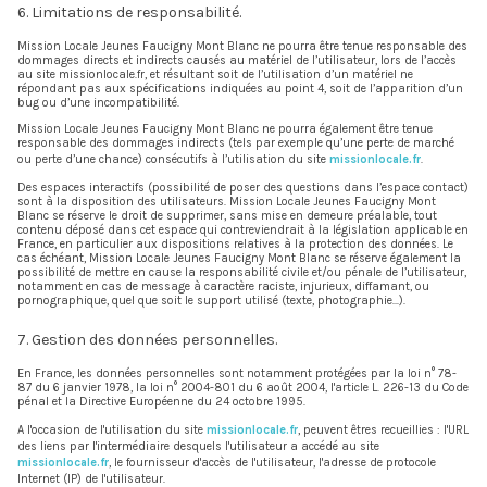
6. Limitations de responsabilité.
Mission Locale Jeunes Faucigny Mont Blanc ne pourra être tenue responsable des
dommages directs et indirects causés au matériel de l’utilisateur, lors de l’accès
au site missionlocale.fr, et résultant soit de l’utilisation d’un matériel ne
répondant pas aux spécifications indiquées au point 4, soit de l’apparition d’un
bug ou d’une incompatibilité.
Mission Locale Jeunes Faucigny Mont Blanc ne pourra également être tenue
responsable des dommages indirects (tels par exemple qu’une perte de marché
ou perte d’une chance) consécutifs à l’utilisation du site
missionlocale.fr
.
Des espaces interactifs (possibilité de poser des questions dans l’espace contact)
sont à la disposition des utilisateurs. Mission Locale Jeunes Faucigny Mont
Blanc se réserve le droit de supprimer, sans mise en demeure préalable, tout
contenu déposé dans cet espace qui contreviendrait à la législation applicable en
France, en particulier aux dispositions relatives à la protection des données. Le
cas échéant, Mission Locale Jeunes Faucigny Mont Blanc se réserve également la
possibilité de mettre en cause la responsabilité civile et/ou pénale de l’utilisateur,
notamment en cas de message à caractère raciste, injurieux, diffamant, ou
pornographique, quel que soit le support utilisé (texte, photographie…).
7. Gestion des données personnelles.
En France, les données personnelles sont notamment protégées par la loi n° 78-
87 du 6 janvier 1978, la loi n° 2004-801 du 6 août 2004, l'article L. 226-13 du Code
pénal et la Directive Européenne du 24 octobre 1995.
A l'occasion de l'utilisation du site
missionlocale.fr
, peuvent êtres recueillies : l'URL
des liens par l'intermédiaire desquels l'utilisateur a accédé au site
missionlocale.fr
, le fournisseur d'accès de l'utilisateur, l'adresse de protocole
Internet (IP) de l'utilisateur.