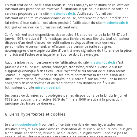
En tout état de cause Mission Locale Jeunes Faucigny Mont Blanc ne collecte des
informations personnelles relatives à l'utilisateur que pour le besoin de certains
services proposés par le site
missionlocale.fr
. L'utilisateur fournit ces
informations en toute connaissance de cause, notamment lorsqu'il procède par
lui-même à leur saisie. Il est alors précisé à l'utilisateur du site
missionlocale.fr
l’obligation ou non de fournir ces informations.
Conformément aux dispositions des articles 38 et suivants de la loi 78-17 du 6
janvier 1978 relative à l’informatique, aux fichiers et aux libertés, tout utilisateur
dispose d’un droit d’accès, de rectification et d’opposition aux données
personnelles le concernant, en effectuant sa demande écrite et signée,
accompagnée d’une copie du titre d’identité avec signature du titulaire de la pièce,
en précisant l’adresse à laquelle la réponse doit être envoyée.
Aucune information personnelle de l'utilisateur du site
missionlocale.fr
n'est
publiée à l'insu de l'utilisateur, échangée, transférée, cédée ou vendue sur un
support quelconque à des tiers. Seule l'hypothèse du rachat de Mission Locale
Jeunes Faucigny Mont Blanc et de ses droits permettrait la transmission des
dites informations à l'éventuel acquéreur qui serait à son tour tenu de la même
obligation de conservation et de modification des données vis à vis de
l'utilisateur du site
missionlocale.fr
.
Les bases de données sont protégées par les dispositions de la loi du 1er juillet
1998 transposant la directive 96/9 du 11 mars 1996 relative à la protection
juridique des bases de données.
8. Liens hypertextes et cookies.
Le site
missionlocale.fr
contient un certain nombre de liens hypertextes vers
d’autres sites, mis en place avec l’autorisation de Mission Locale Jeunes Faucigny
Mont Blanc. Cependant, Mission Locale Jeunes Faucigny Mont Blanc n’a pas la