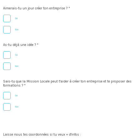
Aimerais-tu un jour créer ton entreprise ? *
Oui
Non
As-tu déjà une idée ? *
Oui
Non
Sais-tu que la Mission Locale peut t'aider à créer ton entreprise et te proposer des
formations ? *
Oui
Non
Laisse nous tes coordonnées si tu veux + d'infos :